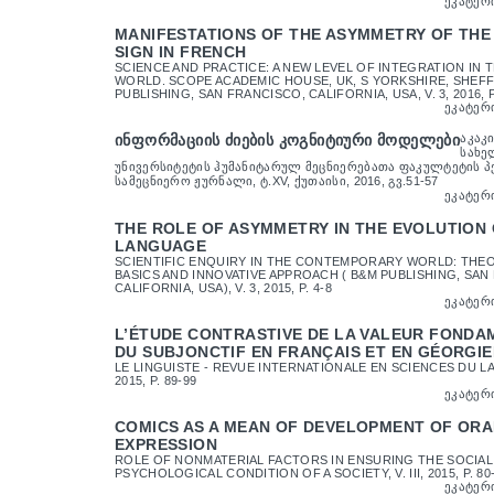
ᲔᲙᲐᲢᲔᲠ
MANIFESTATIONS OF THE ASYMMETRY OF THE 
SIGN IN FRENCH
SCIENCE AND PRACTICE: A NEW LEVEL OF INTEGRATION IN
WORLD. SCOPE ACADEMIC HOUSE, UK, S YORKSHIRE, SHEFF
PUBLISHING, SAN FRANCISCO, CALIFORNIA, USA, V. 3, 2016, P
ᲔᲙᲐᲢᲔᲠ
ᲘᲜᲤᲝᲠᲛᲐᲪᲘᲘᲡ ᲫᲘᲔᲑᲘᲡ ᲙᲝᲒᲜᲘᲢᲘᲣᲠᲘ ᲛᲝᲓᲔᲚᲔᲑᲘ
ᲐᲙᲐᲙ
ᲡᲐᲮᲔ
ᲣᲜᲘᲕᲔᲠᲡᲘᲢᲔᲢᲘᲡ ᲰᲣᲛᲐᲜᲘᲢᲐᲠᲣᲚ ᲛᲔᲪᲜᲘᲔᲠᲔᲑᲐᲗᲐ ᲤᲐᲙᲣᲚᲢᲔᲢᲘᲡ
ᲡᲐᲛᲔᲪᲜᲘᲔᲠᲝ ᲟᲣᲠᲜᲐᲚᲘ, Ტ.XV, ᲥᲣᲗᲐᲘᲡᲘ, 2016, ᲒᲕ.51-57
ᲔᲙᲐᲢᲔᲠ
THE ROLE OF ASYMMETRY IN THE EVOLUTION 
LANGUAGE
SCIENTIFIC ENQUIRY IN THE CONTEMPORARY WORLD: THE
BASICS AND INNOVATIVE APPROACH ( B&M PUBLISHING, SAN
CALIFORNIA, USA), V. 3, 2015, P. 4-8
ᲔᲙᲐᲢᲔᲠ
L’ÉTUDE CONTRASTIVE DE LA VALEUR FONDA
DU SUBJONCTIF EN FRANÇAIS ET EN GÉORGIE
LE LINGUISTE - REVUE INTERNATIONALE EN SCIENCES DU LA
2015, P. 89-99
ᲔᲙᲐᲢᲔᲠ
COMICS AS A MEAN OF DEVELOPMENT OF ORA
EXPRESSION
ROLE OF NONMATERIAL FACTORS IN ENSURING THE SOCIAL
PSYCHOLOGICAL CONDITION OF A SOCIETY, V. III, 2015, P. 80
ᲔᲙᲐᲢᲔᲠ