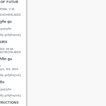
 OF FUTUR
NAL, V.33,
 GACHEHILADZE
ᲣᲠᲘ ᲓᲐ
ᲥᲢᲣᲐᲚᲣᲠᲘ
ᲘᲜᲔ ᲒᲐᲩᲔᲩᲘᲚᲐᲫᲔ
OURS
25, 59-64.
GACHECHILADZE
ᲐᲠᲩᲝ ᲓᲐ
Ლ
, XIX, 2024-
ᲘᲜᲔ ᲒᲐᲩᲔᲩᲘᲚᲐᲫᲔ
ᲣᲠᲘ
ᲥᲢᲣᲐᲚᲣᲠᲘ
ᲘᲜᲔ ᲒᲐᲩᲔᲩᲘᲚᲐᲫᲔ
TRUCTIONS