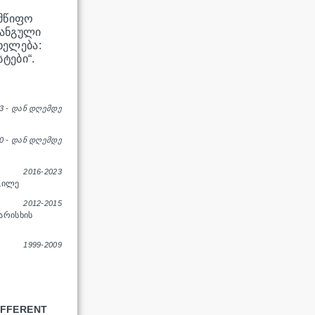
ლმწიფო
რანგული
ხელება:
ტები“.
3 - ᲓᲐᲜ ᲓᲦᲔᲛᲓᲔ
0 - ᲓᲐᲜ ᲓᲦᲔᲛᲓᲔ
2016-2023
ᲒᲘᲚᲔ
2012-2015
ᲐᲠᲘᲡᲮᲘᲡ
1999-2009
IFFERENT