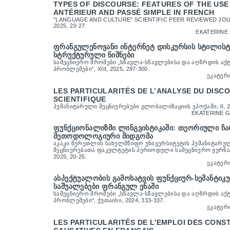
TYPES OF DISCOURSE: FEATURES OF THE USE
ANTÉRIEUR AND PASSÉ SIMPLE IN FRENCH
“LANGUAGE AND CULTURE” SCIENTIFIC PEER REVIEWED JOUR
2025, 23-27.
EKATERINE
ᲤᲠᲐᲜᲒᲣᲚᲔᲜᲝᲕᲐᲜᲘ ᲘᲜᲢᲔᲠᲜᲔᲢ ᲓᲘᲡᲙᲣᲠᲡᲘᲡ ᲡᲢᲘᲚᲘᲡᲢ
ᲡᲢᲠᲣᲥᲢᲣᲠᲣᲚᲘ ᲜᲘᲨᲜᲔᲑᲘ
ᲡᲐᲛᲔᲪᲜᲘᲔᲠᲝ ᲨᲠᲝᲛᲔᲑᲘ „ᲡᲬᲐᲕᲚᲐ-ᲡᲬᲐᲕᲚᲔᲑᲘᲡᲐ ᲓᲐ ᲐᲦᲖᲠᲓᲘᲡ Ა
ᲞᲠᲝᲑᲚᲔᲛᲔᲑᲘ“, XIII, 2025, 297-300.
ᲔᲙᲐᲢᲔᲠ
LES PARTICULARITÉS DE L’ANALYSE DU DISC
SCIENTIFIQUE
ᲰᲣᲛᲐᲜᲘᲢᲐᲠᲣᲚᲘ ᲛᲔᲪᲜᲘᲔᲠᲔᲑᲔᲑᲘ ᲒᲚᲝᲑᲐᲚᲘᲖᲐᲪᲘᲘᲡ ᲔᲞᲝᲥᲐᲨᲘ, II, 20
EKATERINE 
ᲤᲣᲜᲥᲪᲘᲝᲜᲐᲚᲘᲖᲛᲘ ᲚᲘᲜᲒᲕᲘᲡᲢᲘᲙᲐᲨᲘ: ᲗᲔᲝᲠᲘᲣᲚᲘ Ჩ
ᲛᲔᲗᲝᲓᲝᲚᲝᲒᲘᲣᲠᲘ ᲛᲘᲓᲒᲝᲛᲐ
ᲐᲙᲐᲙᲘ ᲬᲔᲠᲔᲗᲚᲘᲡ ᲡᲐᲮᲔᲚᲛᲬᲘᲤᲝ ᲣᲜᲘᲕᲔᲠᲡᲘᲢᲔᲢᲘᲡ ᲰᲣᲛᲐᲜᲘᲢᲐᲠᲣ
ᲛᲔᲪᲜᲘᲔᲠᲔᲑᲐᲗᲐ ᲤᲐᲙᲣᲚᲢᲔᲢᲘᲡ ᲞᲔᲠᲘᲝᲓᲣᲚᲘ ᲡᲐᲛᲔᲪᲜᲘᲔᲠᲝ ᲟᲣᲠᲜᲐᲚᲘ
2025, 20-25.
ᲔᲙᲐᲢᲔᲠ
ᲐᲡᲞᲔᲥᲢᲣᲐᲚᲝᲑᲘᲡ ᲒᲐᲛᲝᲮᲐᲢᲕᲘᲡ ᲤᲣᲜᲥᲪᲘᲣᲠ-ᲡᲔᲛᲐᲜᲢᲘᲙ
ᲡᲐᲨᲣᲐᲚᲔᲑᲔᲑᲘ ᲤᲠᲐᲜᲒᲣᲚ ᲔᲜᲐᲨᲘ
ᲡᲐᲛᲔᲪᲜᲘᲔᲠᲝ ᲨᲠᲝᲛᲔᲑᲘ „ᲡᲬᲐᲕᲚᲐ-ᲡᲬᲐᲕᲚᲔᲑᲘᲡᲐ ᲓᲐ ᲐᲦᲖᲠᲓᲘᲡ Ა
ᲞᲠᲝᲑᲚᲔᲛᲔᲑᲘ“, ᲥᲣᲗᲐᲘᲡᲘ, 2024, 333-337.
ᲔᲙᲐᲢᲔᲠ
LES PARTICULARITÉS DE L'EMPLOI DES CONS