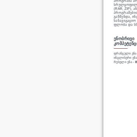
პროგრამა ა
სრულყოფილი
(RAR, ZIP), 
პროგრამებით
გაწმენდა, ი
სანავიგაციო
ფლობა და სხ
ᲔᲜᲝᲑᲠᲘᲕᲘ
ᲙᲝᲛᲞᲔᲢᲔᲜᲪ
ᲤᲠᲐᲜᲒᲣᲚᲘ ᲔᲜᲐ
ᲘᲜᲒᲚᲘᲡᲣᲠᲘ ᲔᲜᲐ
ᲠᲣᲡᲣᲚᲘ ᲔᲜᲐ -