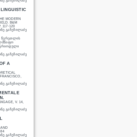
ᲘᲜᲔ ᲒᲐᲩᲔᲩᲘᲚᲐᲫᲔ
LINGUISTIC
 THE MODERN
IELD. B&M
. 117-120
ᲘᲜᲔ ᲒᲐᲩᲔᲩᲘᲚᲐᲫᲔ
Ი ᲬᲔᲠᲔᲗᲚᲘᲡ
ᲚᲛᲬᲘᲤᲝ
 ᲞᲔᲠᲘᲝᲓᲣᲚᲘ
ᲘᲜᲔ ᲒᲐᲩᲔᲩᲘᲚᲐᲫᲔ
OF A
ORETICAL
 FRANCISCO,
ᲘᲜᲔ ᲒᲐᲩᲔᲩᲘᲚᲐᲫᲔ
MENTALE
N.
NGAGE, V. 14,
ᲘᲜᲔ ᲒᲐᲩᲔᲩᲘᲚᲐᲫᲔ
L
 AND
-84
ᲘᲜᲔ ᲒᲐᲩᲔᲩᲘᲚᲐᲫᲔ