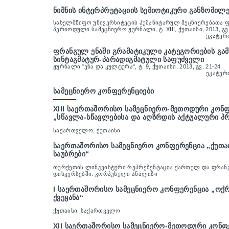
ᲜᲘᲨᲜᲘᲡ ᲘᲜᲢᲔᲠᲞᲠᲔᲢᲐᲪᲘᲘᲡ ᲡᲔᲛᲘᲝᲢᲘᲙᲣᲠᲘ ᲒᲐᲜᲖᲝᲛᲘᲚᲔ
ᲡᲐᲮᲔᲚᲛᲬᲘᲤᲝ ᲣᲜᲘᲕᲔᲠᲡᲘᲢᲔᲢᲘᲡ ᲰᲣᲛᲐᲜᲘᲢᲐᲠᲣᲚ ᲛᲔᲪᲜᲘᲔᲠᲔᲑᲐᲗᲐ 
ᲞᲔᲠᲘᲝᲓᲣᲚᲘ ᲡᲐᲛᲔᲪᲜᲘᲔᲠᲝ ᲟᲣᲠᲜᲐᲚᲘ, Ტ. XIII, ᲥᲣᲗᲐᲘᲡᲘ, 2013, ᲒᲕ
ᲔᲙᲐᲢᲔᲠ
ᲤᲠᲐᲜᲒᲣᲚ ᲔᲜᲐᲨᲘ ᲒᲠᲐᲛᲐᲢᲘᲙᲣᲚᲘ ᲙᲐᲢᲔᲒᲝᲠᲘᲔᲑᲘᲡ ᲒᲐ
ᲡᲘᲜᲢᲐᲒᲛᲐᲢᲣᲠ-ᲞᲐᲠᲐᲓᲘᲒᲛᲐᲢᲣᲚᲘ ᲡᲐᲤᲣᲫᲕᲔᲚᲘ
ᲟᲣᲠᲜᲐᲚᲘ "ᲔᲜᲐ ᲓᲐ ᲙᲣᲚᲢᲣᲠᲐ", Ტ. 9, ᲥᲣᲗᲐᲘᲡᲘ, 2013, ᲒᲕ. 21-24
ᲔᲙᲐᲢᲔᲠ
ᲡᲐᲛᲔᲪᲜᲘᲔᲠᲝ ᲙᲝᲜᲤᲔᲠᲔᲜᲪᲘᲔᲑᲘ
XIII ᲡᲐᲔᲠᲗᲐᲨᲝᲠᲘᲡᲝ ᲡᲐᲛᲔᲪᲜᲘᲔᲠᲝ-ᲛᲔᲗᲝᲓᲣᲠᲘ ᲙᲝᲜ
„ᲡᲬᲐᲕᲚᲐ-ᲡᲬᲐᲕᲚᲔᲑᲘᲡᲐ ᲓᲐ ᲐᲦᲖᲠᲓᲘᲡ ᲐᲥᲢᲣᲐᲚᲣᲠᲘ Პ
ᲡᲐᲥᲐᲠᲗᲕᲔᲚᲝ, ᲥᲣᲗᲐᲘᲡᲘ
ᲡᲐᲔᲠᲗᲐᲨᲝᲠᲘᲡᲝ ᲡᲐᲛᲔᲪᲜᲘᲔᲠᲝ ᲙᲝᲜᲤᲔᲠᲔᲜᲪᲘᲐ „ᲥᲣᲗᲐ
ᲡᲐᲣᲑᲠᲔᲑᲘ“
ᲗᲣᲠᲥᲔᲗᲘᲡ ᲚᲘᲜᲒᲕᲘᲡᲢᲣᲠᲘ ᲠᲔᲞᲠᲔᲖᲔᲜᲢᲐᲪᲘᲐ ᲥᲐᲠᲗᲣᲚ ᲓᲐ ᲤᲠᲐ
ᲓᲘᲡᲙᲣᲠᲡᲔᲑᲨᲘ: ᲙᲝᲠᲞᲣᲡᲣᲚᲘ ᲐᲜᲐᲚᲘᲖᲘ
I ᲡᲐᲔᲠᲗᲐᲨᲝᲠᲘᲡᲝ ᲡᲐᲛᲔᲪᲜᲘᲔᲠᲝ ᲙᲝᲜᲤᲔᲠᲔᲜᲪᲘᲐ „ᲝᲥᲠ
ᲥᲕᲔᲧᲐᲜᲐ“
ᲥᲣᲗᲐᲘᲡᲘ, ᲡᲐᲥᲐᲠᲗᲕᲔᲚᲝ
XII ᲡᲐᲔᲠᲗᲐᲨᲝᲠᲘᲡᲝ ᲡᲐᲛᲔᲪᲜᲘᲔᲠᲝ-ᲛᲔᲗᲝᲓᲣᲠᲘ ᲙᲝᲜᲤ