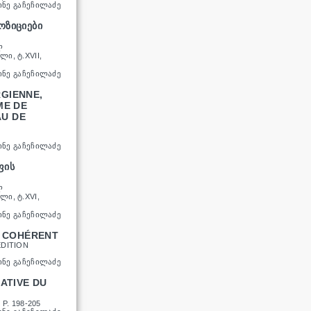
ᲘᲜᲔ ᲒᲐᲩᲔᲩᲘᲚᲐᲫᲔ
ᲝᲖᲘᲪᲘᲔᲑᲘ
Ლ
Ი, Ტ.XVII,
ᲘᲜᲔ ᲒᲐᲩᲔᲩᲘᲚᲐᲫᲔ
GIENNE,
ME DE
AU DE
ᲘᲜᲔ ᲒᲐᲩᲔᲩᲘᲚᲐᲫᲔ
ᲤᲘᲡ
Ლ
Ი, Ტ.XVI,
ᲘᲜᲔ ᲒᲐᲩᲔᲩᲘᲚᲐᲫᲔ
E COHÉRENT
EDITION
ᲘᲜᲔ ᲒᲐᲩᲔᲩᲘᲚᲐᲫᲔ
ATIVE DU
P. 198-205