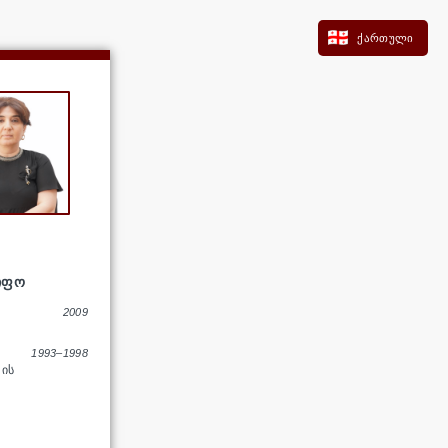
ქართული
ᲬᲘᲤᲝ
2009
1993–1998
ᲘᲡ