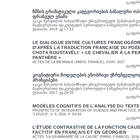
ᲔᲙᲐᲢᲔᲠ
ᲖᲛᲜᲘᲡ ᲒᲠᲐᲛᲐᲢᲘᲙᲣᲚᲘ ᲙᲐᲢᲔᲒᲝᲠᲘᲔᲑᲘᲡ ᲑᲘᲜᲐᲚᲣᲠᲘ ᲝᲞ
ᲤᲠᲐᲜᲒᲣᲚ ᲔᲜᲐᲨᲘ
ᲐᲙᲐᲙᲘ ᲬᲔᲠᲔᲗᲚᲘᲡ ᲡᲐᲮᲔᲚᲛᲬᲘᲤᲝ ᲣᲜᲘᲕᲔᲠᲡᲘᲢᲔᲢᲘᲡ ᲰᲣᲛᲐᲜᲘᲢᲐᲠᲣ
ᲛᲔᲪᲜᲘᲔᲠᲔᲑᲐᲗᲐ ᲤᲐᲙᲣᲚᲢᲔᲢᲘᲡ ᲞᲔᲠᲘᲝᲓᲣᲚᲘ ᲡᲐᲛᲔᲪᲜᲘᲔᲠᲝ ᲟᲣᲠᲜᲐᲚ
ᲥᲣᲗᲐᲘᲡᲘ, 2018, ᲒᲕ.17-22.
ᲔᲙᲐᲢᲔᲠ
LE DIALOGUE ENTRE CULTURES FRANCOGÉOR
D’APRÈS LA TRADUCTION FRANÇAISE DU POÈ
CHOTA ROUSTAVÉLI: « LE CHEVALIER À LA PE
PANTHÈRE »
ACTES DE LA BIENNALE (PARIS, FRANCE), XXVII, 2017
ᲔᲙᲐᲢᲔᲠ
ᲙᲝᲒᲜᲘᲢᲘᲣᲠᲘ ᲛᲝᲓᲔᲚᲔᲑᲘᲡ ᲔᲜᲝᲑᲠᲘᲕᲘ ᲣᲖᲠᲣᲜᲕᲔᲚᲧᲝ
ᲞᲠᲘᲜᲪᲘᲞᲔᲑᲘ
ᲐᲙᲐᲙᲘ ᲬᲔᲠᲔᲗᲚᲘᲡ ᲡᲐᲮᲔᲚᲛᲬᲘᲤᲝ ᲣᲜᲘᲕᲔᲠᲡᲘᲢᲔᲢᲘᲡ ᲰᲣᲛᲐᲜᲘᲢᲐᲠᲣ
ᲛᲔᲪᲜᲘᲔᲠᲔᲑᲐᲗᲐ ᲤᲐᲙᲣᲚᲢᲔᲢᲘᲡ ᲞᲔᲠᲘᲝᲓᲣᲚᲘ ᲡᲐᲛᲔᲪᲜᲘᲔᲠᲝ ᲟᲣᲠᲜᲐᲚ
ᲥᲣᲗᲐᲘᲡᲘ, 2017, ᲒᲕ.29-35.
ᲔᲙᲐᲢᲔᲠ
MODÈLES COGNITIFS DE L’ANALYSE DU TEXT
PROSPECTS OF INTEGRATION OF SCIENCE AND PRACTICE, 
"LOGOS", V. 3, 2016, P. 50-53
ᲔᲙᲐᲢᲔᲠ
L’ÉTUDE CONTRASTIVE DE LA FONCTION CAUS
FACTITIF EN FRANÇAIS ET EN GÉORGIEN
ACTES "LA GRAMMAIRE DE LA CAUSE" (PARIS, FRANCE), 2016, 