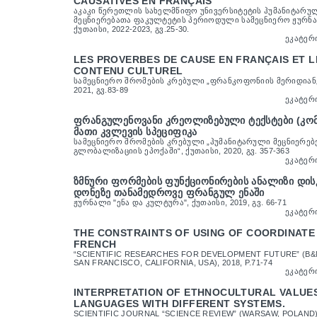
CAUSATIVES EN FRANÇAIS
ᲐᲙᲐᲙᲘ ᲬᲔᲠᲔᲗᲚᲘᲡ ᲡᲐᲮᲔᲚᲛᲬᲘᲤᲝ ᲣᲜᲘᲕᲔᲠᲡᲘᲢᲔᲢᲘᲡ ᲰᲣᲛᲐᲜᲘᲢᲐᲠᲣ
ᲛᲔᲪᲜᲘᲔᲠᲔᲑᲐᲗᲐ ᲤᲐᲙᲣᲚᲢᲔᲢᲘᲡ ᲞᲔᲠᲘᲝᲓᲣᲚᲘ ᲡᲐᲛᲔᲪᲜᲘᲔᲠᲝ ᲟᲣᲠᲜᲐᲚᲘ
ᲥᲣᲗᲐᲘᲡᲘ, 2022-2023, ᲒᲕ.25-30.
ᲔᲙᲐᲢᲔᲠ
LES PROVERBES DE CAUSE EN FRANÇAIS ET 
CONTENU CULTUREL
ᲡᲐᲛᲔᲪᲜᲘᲔᲠᲝ ᲨᲠᲝᲛᲔᲑᲘᲡ ᲙᲠᲔᲑᲣᲚᲘ „ᲤᲠᲐᲜᲙᲝᲤᲝᲜᲘᲘᲡ ᲛᲔᲠᲘᲓᲘᲐᲜᲔᲑ
2021, ᲒᲕ.83-89
ᲔᲙᲐᲢᲔᲠ
ᲤᲠᲐᲜᲒᲣᲚᲔᲜᲝᲕᲐᲜᲘ ᲙᲠᲔᲝᲚᲘᲖᲔᲑᲣᲚᲘ ᲢᲔᲥᲡᲢᲔᲑᲘ (ᲙᲝᲛ
ᲛᲐᲗᲘ ᲙᲕᲚᲔᲕᲘᲡ ᲡᲞᲔᲪᲘᲤᲘᲙᲐ
ᲡᲐᲛᲔᲪᲜᲘᲔᲠᲝ ᲨᲠᲝᲛᲔᲑᲘᲡ ᲙᲠᲔᲑᲣᲚᲘ „ᲰᲣᲛᲐᲜᲘᲢᲐᲠᲣᲚᲘ ᲛᲔᲪᲜᲘᲔᲠᲔᲑ
ᲒᲚᲝᲑᲐᲚᲘᲖᲐᲪᲘᲘᲡ ᲔᲞᲝᲥᲐᲨᲘ“, ᲥᲣᲗᲐᲘᲡᲘ, 2020, ᲒᲕ. 357-363
ᲔᲙᲐᲢᲔᲠ
ᲖᲛᲜᲣᲠᲘ ᲤᲝᲠᲛᲔᲑᲘᲡ ᲤᲣᲜᲥᲪᲘᲝᲜᲘᲠᲔᲑᲘᲡ ᲐᲜᲐᲚᲘᲖᲘ ᲓᲘ
ᲓᲝᲜᲔᲖᲔ ᲗᲐᲜᲐᲛᲔᲓᲠᲝᲕᲔ ᲤᲠᲐᲜᲒᲣᲚ ᲔᲜᲐᲨᲘ
ᲟᲣᲠᲜᲐᲚᲘ "ᲔᲜᲐ ᲓᲐ ᲙᲣᲚᲢᲣᲠᲐ", ᲥᲣᲗᲐᲘᲡᲘ, 2019, ᲒᲕ. 66-71
ᲔᲙᲐᲢᲔᲠ
THE CONSTRAINTS OF USING OF COORDINATE
FRENCH
“SCIENTIFIC RESEARCHES FOR DEVELOPMENT FUTURE” (B&
SAN FRANCISCO, CALIFORNIA, USA), 2018, P.71-74
ᲔᲙᲐᲢᲔᲠ
INTERPRETATION OF ETHNOCULTURAL VALUES
LANGUAGES WITH DIFFERENT SYSTEMS.
SCIENTIFIC JOURNAL “SCIENCE REVIEW” (WARSAW, POLAND), 