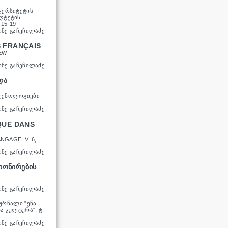
ᲕᲔᲠᲡᲘᲢᲔᲢᲘᲡ
ᲚᲢᲔᲢᲘᲡ
.15-19
ᲘᲜᲔ ᲒᲐᲩᲔᲩᲘᲚᲐᲫᲔ
S FRANÇAIS
EW
ᲘᲜᲔ ᲒᲐᲩᲔᲩᲘᲚᲐᲫᲔ
ᲓᲐ
ᲢᲔᲥᲜᲝᲚᲝᲒᲘᲔᲑᲘ
ᲘᲜᲔ ᲒᲐᲩᲔᲩᲘᲚᲐᲫᲔ
QUE DANS
NGAGE, V. 6,
ᲘᲜᲔ ᲒᲐᲩᲔᲩᲘᲚᲐᲫᲔ
ᲘᲝᲜᲘᲠᲔᲑᲘᲡ
ᲘᲜᲔ ᲒᲐᲩᲔᲩᲘᲚᲐᲫᲔ
ᲣᲠᲜᲐᲚᲘ "ᲔᲜᲐ
Ა ᲙᲣᲚᲢᲣᲠᲐ", Ტ.
ᲘᲜᲔ ᲒᲐᲩᲔᲩᲘᲚᲐᲫᲔ