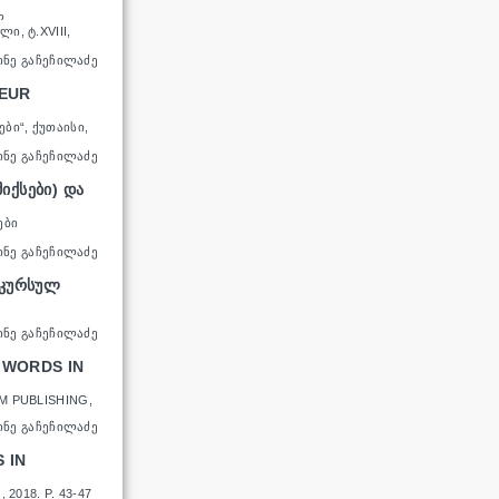
Ლ
, Ტ.XVIII,
ᲘᲜᲔ ᲒᲐᲩᲔᲩᲘᲚᲐᲫᲔ
LEUR
Ი“, ᲥᲣᲗᲐᲘᲡᲘ,
ᲘᲜᲔ ᲒᲐᲩᲔᲩᲘᲚᲐᲫᲔ
ᲘᲥᲡᲔᲑᲘ) ᲓᲐ
ᲔᲑᲘ
ᲘᲜᲔ ᲒᲐᲩᲔᲩᲘᲚᲐᲫᲔ
ᲡᲙᲣᲠᲡᲣᲚ
ᲘᲜᲔ ᲒᲐᲩᲔᲩᲘᲚᲐᲫᲔ
 WORDS IN
M PUBLISHING,
ᲘᲜᲔ ᲒᲐᲩᲔᲩᲘᲚᲐᲫᲔ
 IN
2018. P. 43-47