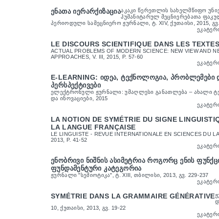
ᲔᲜᲐᲗᲐ ᲘᲔᲠᲐᲠᲥᲘᲖᲐᲪᲘᲐ
ᲐᲙᲐᲙᲘ ᲬᲔᲠᲔᲗᲚᲘᲡ ᲡᲐᲮᲔᲚᲛᲬᲘᲤᲝ ᲣᲜᲘ
ᲰᲣᲛᲐᲜᲘᲢᲐᲠᲣᲚ ᲛᲔᲪᲜᲘᲔᲠᲔᲑᲐᲗᲐ ᲤᲐᲙᲣ
ᲞᲔᲠᲘᲝᲓᲣᲚᲘ ᲡᲐᲛᲔᲪᲜᲘᲔᲠᲝ ᲟᲣᲠᲜᲐᲚᲘ, Ტ. XIV, ᲥᲣᲗᲐᲘᲡᲘ, 2015, ᲒᲕ
ᲔᲙᲐᲢᲔᲠ
LE DISCOURS SCIENTIFIQUE DANS LES TEXTE
ACTUAL PROBLEMS OF MODERN SCIENCE: NEW VIEW AND N
APPROACHES, V. III, 2015, P. 57-60
ᲔᲙᲐᲢᲔᲠ
E-LEARNING: ᲘᲓᲔᲐ, ᲢᲔᲥᲜᲝᲚᲝᲒᲘᲐ, ᲞᲠᲝᲑᲚᲔᲛᲔᲑᲘ 
ᲞᲔᲠᲡᲞᲔᲥᲢᲘᲕᲔᲑᲘ
ᲔᲚᲔᲥᲢᲠᲝᲜᲣᲚᲘ ᲟᲣᲠᲜᲐᲚᲘ: ᲣᲛᲐᲦᲚᲔᲡᲘ ᲒᲐᲜᲐᲗᲚᲔᲑᲐ – ᲐᲮᲐᲚᲘ 
ᲓᲐ ᲘᲜᲝᲕᲐᲪᲘᲔᲑᲘ, 2015
ᲔᲙᲐᲢᲔᲠ
LA NOTION DE SYMÉTRIE DU SIGNE LINGUISTI
LA LANGUE FRANÇAISE
LE LINGUISTE - REVUE INTERNATIONALE EN SCIENCES DU LA
2013, P. 41-52
ᲔᲙᲐᲢᲔᲠ
ᲔᲜᲝᲑᲠᲘᲕᲘ ᲜᲘᲨᲜᲘᲡ ᲐᲡᲘᲛᲔᲢᲠᲘᲐ ᲠᲝᲒᲝᲠᲪ ᲔᲜᲘᲡ ᲤᲣᲜᲥᲪ
ᲤᲣᲜᲓᲐᲛᲔᲜᲢᲣᲠᲘ ᲙᲐᲢᲔᲒᲝᲠᲘᲐ
ᲟᲣᲠᲜᲐᲚᲘ "ᲡᲔᲛᲘᲝᲢᲘᲙᲐ", Ტ. XIII, ᲗᲑᲘᲚᲘᲡᲘ, 2013, ᲒᲕ. 229-237
ᲔᲙᲐᲢᲔᲠ
SYMÉTRIE DANS LA GRAMMAIRE GÉNÉRATIVE
Ჟ
Დ
10, ᲥᲣᲗᲐᲘᲡᲘ, 2013, ᲒᲕ. 19-22
ᲔᲙᲐᲢᲔᲠ