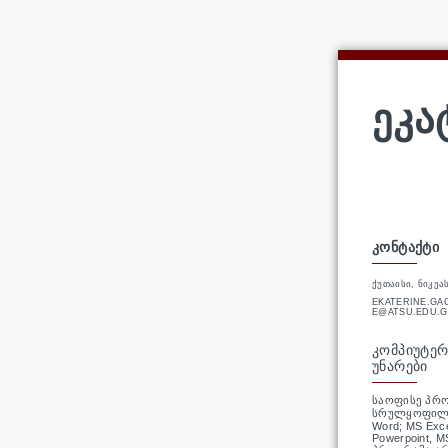
ᲔᲙᲐ
ᲙᲝᲜᲢᲐᲥᲢᲘ
ᲥᲣᲗᲐᲘᲡᲘ, ᲜᲘᲙᲔᲐ
EKATERINE.GA
E@ATSU.EDU.G
ᲙᲝᲛᲞᲘᲣᲢᲔ
ᲣᲜᲐᲠᲔᲑᲘ
საოფისე პრ
სრულყოფილი
Word; MS Exc
Powerpoint, M