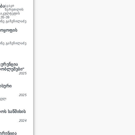
ᲑᲐ
ᲐᲙᲐᲙᲘ
ᲬᲔᲠᲔᲗᲚᲘᲡ
ᲤᲐᲙᲣᲚᲢᲔᲢᲘᲡ
.35-39
ᲘᲜᲔ ᲒᲐᲩᲔᲩᲘᲚᲐᲫᲔ
ᲛᲝᲧᲝᲤᲘᲡ
ᲘᲜᲔ ᲒᲐᲩᲔᲩᲘᲚᲐᲫᲔ
ᲤᲔᲠᲔᲜᲪᲘᲐ
ᲠᲝᲑᲚᲔᲛᲔᲑᲘ“
2025
ᲘᲡᲣᲠᲘ
2025
ᲜᲒᲣᲚ
ᲝᲡ ᲡᲐᲬᲛᲘᲡᲘᲡ
2024
ᲔᲠᲔᲜᲪᲘᲐ